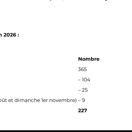
n 2026 :
Nombre
365
– 104
– 25
août et dimanche 1er novembre)
– 9
227