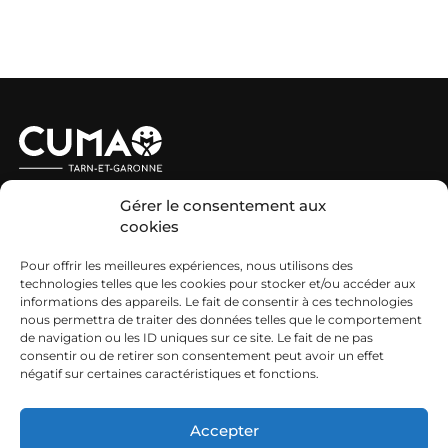
Nous contacter
Gérer le consentement aux
FD CUMA TARN-ET-GARONNE
cookies
Equipe salariée
Pour offrir les meilleures expériences, nous utilisons des
technologies telles que les cookies pour stocker et/ou accéder aux
La gouvernance de la FD du Tarn-et-Garonne
informations des appareils. Le fait de consentir à ces technologies
nous permettra de traiter des données telles que le comportement
ECOREGLAGE
de navigation ou les ID uniques sur ce site. Le fait de ne pas
consentir ou de retirer son consentement peut avoir un effet
AGENDA
négatif sur certaines caractéristiques et fonctions.
NOS PARTENAIRES
Accepter